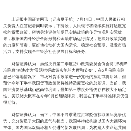
上证报中国证券网讯（记者夏子航）7月14日，中国人民银行相
关负责人在答记者问时表示，下阶段，人民银行将继续实施好适度宽
松的货币政策，密切关注评估前期已实施政策的传导情况和实际效
果，根据国内外经济金融形势和金融市场运行情况，把握好政策实施
的力度和节奏，更好地推动扩大国内需求、稳定社会预期、激发市场
活力，支持实现全年经济社会发展目标和任务。
财信证券认为，虽然央行第二季度货币政策委员会例会将“择机降
准降息”表述改为“灵活把握政策实施的力度和节奏”，在5月份降准降
息已经落地情况下，市场对货币政策进一步宽松的预期或将后延，但
预计今年下半年我国货币政策仍将维持适度宽松的总基调。当前，我
国经济复苏基础仍然尚待巩固，叠加第三季度外需仍存在较大不确定
性、美联储大概率在今年9月份继续降息，我国在下半年降准降息仍值
得期待。
财信证券认为，当下，中国不寻求通过汇率贬值获取国际竞争优
势，充分彰显了大国的底气与担当，我国将持续构建以国内大循环为
主体、国内国际双循环相互促进的新发展格局，为构建人类命运共同