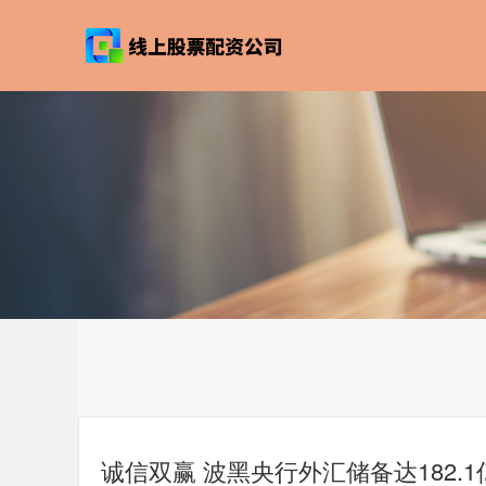
诚信双赢 波黑央行外汇储备达182.1