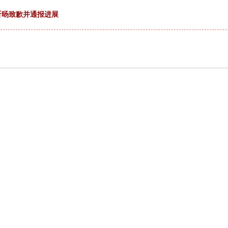
李昕旸致歉并通报进展