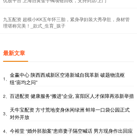
优股平台 上海旧黄金手镯项链回收，支持到店/上门
九五配资 超模小KK五年怀三胎，紧身孕妇装大秀孕肚，身材管
理堪称完美！_款式_生育_孩子
最新文章
金赢中心 陕西西咸新区空港新城自我革新 破题物流枢
1、
纽“亩均之问”
百进配资 健康服务“搬进”企业, 富阳区人才保障再添新举措
2、
天牛宝配资 方寸荒地变身休闲绿洲 蚌埠一口袋公园正式
3、
对外开放
今裕堂 “婚外胚胎案”患癌妻子隔空喊话 男方现身作出回应
4、