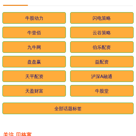
牛股动力
闪电策略
牛壹佰
云谷策略
九牛网
伯乐配资
盘盘赢
益配资
天平配资
泸深A融通
天盈财富
牛股堂
全部话题标签
关注 贝格富