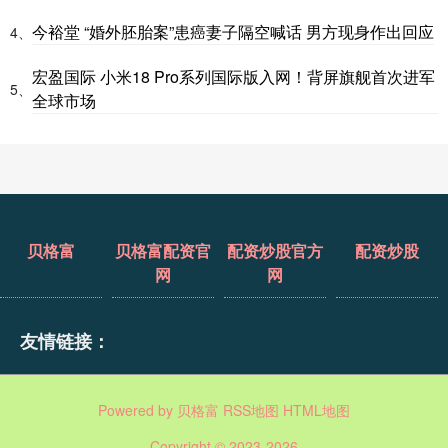
今裕堂 “婚外胚胎案”患癌妻子隔空喊话 男方现身作出回应
4、
宏盈国际 小米18 Pro系列国际版入网！背屏旗舰首次进军
5、
全球市场
贝格富
贝格富配资官
配资炒股官方
配资炒股
网
网
友情链接：
Powered by
贝格富
RSS地图
HTML地图
Copyright
© 2023-2026