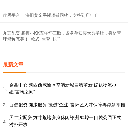
优股平台 上海旧黄金手镯项链回收，支持到店/上门
九五配资 超模小KK五年怀三胎，紧身孕妇装大秀孕肚，身材管
理堪称完美！_款式_生育_孩子
最新文章
金赢中心 陕西西咸新区空港新城自我革新 破题物流枢
1、
纽“亩均之问”
百进配资 健康服务“搬进”企业, 富阳区人才保障再添新举措
2、
天牛宝配资 方寸荒地变身休闲绿洲 蚌埠一口袋公园正式
3、
对外开放