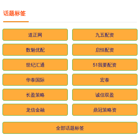
话题标签
道正网
九五配资
数魅优配
启恒配资
世纪汇通
51我要配资
华泰国际
宏泰
长盈策略
诚信双盈
龙信金融
鼎冠策略资
全部话题标签