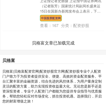
上证报记者史丽摄 上证报中国证券网讯
（记者陈芳）国家统计局副局长盛来运
15日在国新办新闻发布会上表示，下半
年价格会低位温和回升。有几个支撑因
中国股票配资网
素：一是经济保持稳定....
查看：
167
分类：
配资炒股
贝格富文章已加载完成
贝格富
贝格富|贝格富配资官网|配资炒股官方网|配资炒股专业个人配资
门户致力于为投资者提供安全、便捷、高效的资金配资服务。平
台汇聚丰富的金融资源，结合先进的风控体系，为用户量身定制
灵活的配资方案，助力实现投资收益最大化。无论您是新手还是
资深投资者，专业个人配资门户都能为您提供专业指导与优质服
务，帮助您轻松应对市场变化，抓住投资机遇。选择我们，开启
您的财富增值之旅！